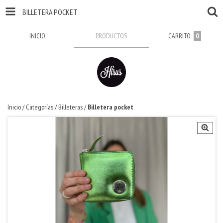
BILLETERA POCKET
INICIO
PRODUCTOS
CARRITO
0
Inicio
/
Categorías
/
Billeteras
/
Billetera pocket