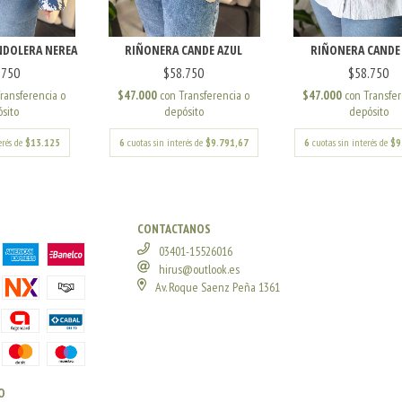
DOLERA NEREA
RIÑONERA CANDE AZUL
RIÑONERA CANDE
.750
$58.750
$58.750
ransferencia o
$47.000
con
Transferencia o
$47.000
con
Transfer
sito
depósito
depósito
erés de
$13.125
6
cuotas sin interés de
$9.791,67
6
cuotas sin interés de
$9
CONTACTANOS
03401-15526016
hirus@outlook.es
Av. Roque Saenz Peña 1361
O