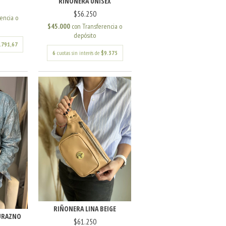
RIÑONERA UNISEX
$56.250
encia o
$45.000
con
Transferencia o
depósito
.791,67
6
cuotas sin interés de
$9.375
RIÑONERA LINA BEIGE
URAZNO
$61.250