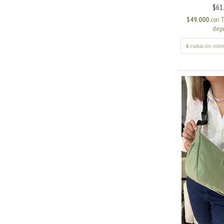
$61
$49.000
con
T
depó
6
cuotas sin inter