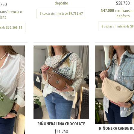
$58.750
depósito
.250
$47.000
con
Transfer
ransferencia o
6
cuotas sin interés de
$9.791,67
depósito
sito
6
cuotas sin interés de
$9
és de
$10.208,33
RIÑONERA LINA CHOCOLATE
RIÑONERA CANDE D
$61.250