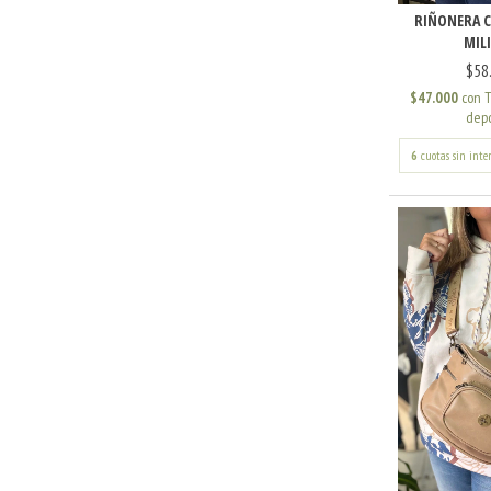
RIÑONERA C
MIL
$58
$47.000
con
T
depó
6
cuotas sin inte