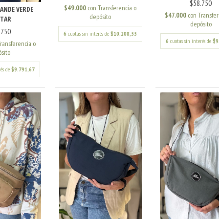
$58.750
$49.000
con
Transferencia o
ANDE VERDE
$47.000
con
Transfer
depósito
ITAR
depósito
.750
6
cuotas sin interés de
$10.208,33
6
cuotas sin interés de
$9
ransferencia o
sito
rés de
$9.791,67