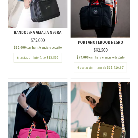
BANDOLERA AMALIA NEGRA
$75.000
PORTANOTEBOOK NEGRO
$60.000
con
Transferencia o depósito
$92.500
$74.000
con
Transferencia o depósito
6
cuotas sin interés de
$12.500
6
cuotas sin interés de
$15.416,67