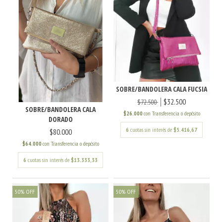
SOBRE/BANDOLERA CALA FUCSIA
$32.500
$72.500
SOBRE/BANDOLERA CALA
$26.000
con
Transferencia o depósito
DORADO
6
cuotas sin interés de
$5.416,67
$80.000
$64.000
con
Transferencia o depósito
6
cuotas sin interés de
$13.333,33
50
%
OFF
50
%
OFF